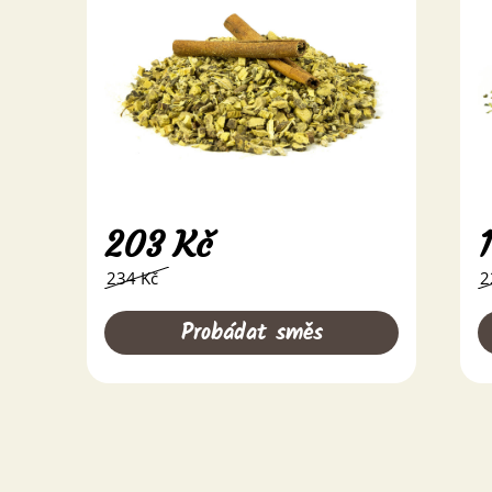
203
Kč
234 Kč
2
Probádat směs