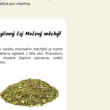
pěšná pro všechny.
ylinný čaj Močový měchýř
ři zánětu močového měchýře je nutné
akterie vyplavit z těla ven. Proceduru
e vhodné doplnit vybranou směsí
lin.