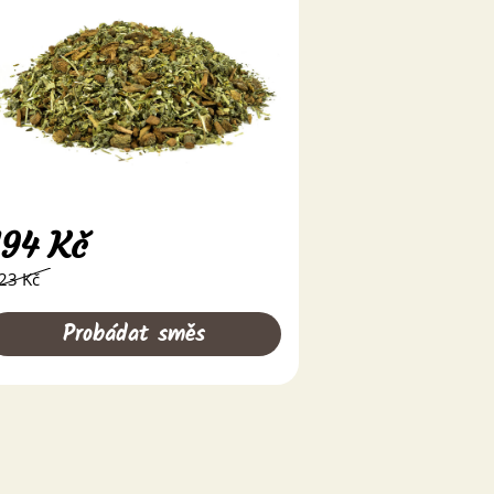
194
Kč
23 Kč
Probádat směs