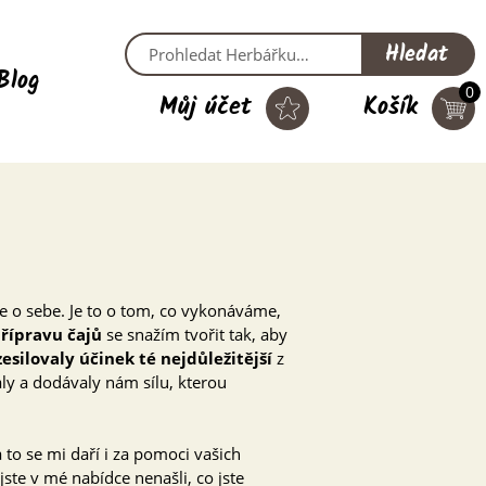
Hledat
Blog
0
Můj účet
Košík
e o sebe. Je to o tom, co vykonáváme,
přípravu čajů
se snažím tvořit tak, aby
silovaly účinek té nejdůležitější
z
ly a dodávaly nám sílu, kterou
to se mi daří i za pomoci vašich
ste v mé nabídce nenašli, co jste