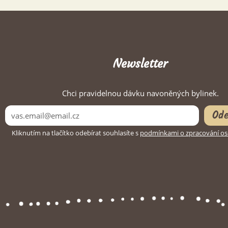
Newsletter
Chci pravidelnou dávku navoněných bylinek.
Ode
Kliknutím na tlačítko odebírat souhlasíte s
podmínkami o zpracování os