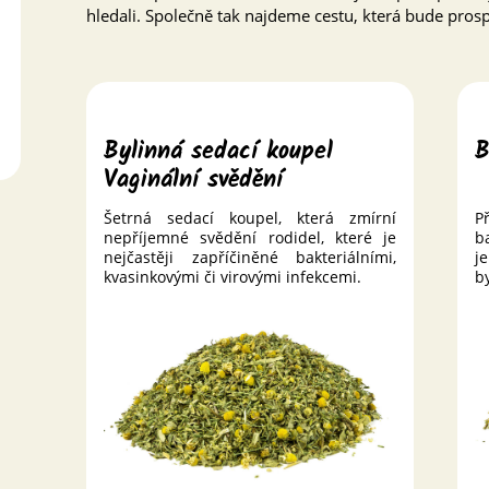
hledali. Společně tak najdeme cestu, která bude pros
Bylinná sedací koupel
B
Vaginální svědění
Šetrná sedací koupel, která zmírní
P
nepříjemné svědění rodidel, které je
b
nejčastěji zapříčiněné bakteriálními,
j
kvasinkovými či virovými infekcemi.
by