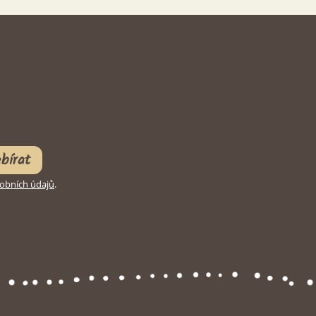
bírat
obních údajů
.