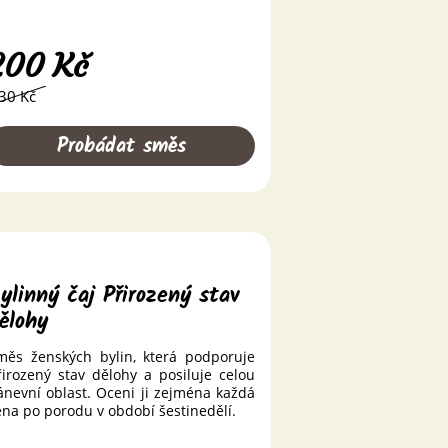
200
Kč
30 Kč
Probádat směs
ylinný čaj Přirozený stav
ělohy
měs ženských bylin, která podporuje
řirozený stav dělohy a posiluje celou
ánevní oblast. Oceni ji zejména každá
ena po porodu v období šestinedělí.