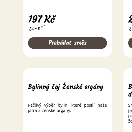
197
Kč
227 Kč
2
Probádat směs
Bylinný čaj Ženské orgány
B
d
Pečlivý výběr bylin, které posílí naše
S
játra a ženské orgány.
p
p
ž