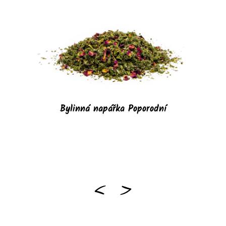
Bylinná napářka Poporodní
B