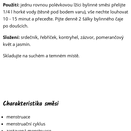
Použití:
jednu rovnou polévkovou lžíci bylinné směsi přelijte
1/4 l horké vody (těsně pod bodem varu), vše nechte louhovat
10 - 15 minut a přeceďte. Pijte denně 2 šálky bylinného čaje
po doušcích.
Složení:
srdečník, řebříček, kontryhel, zázvor, pomerančový
květ a jasmín.
Skladujte na suchém a temném místě.
Charakteristika směsi
menstruace
menstruační cyklus
zastavená menstruace