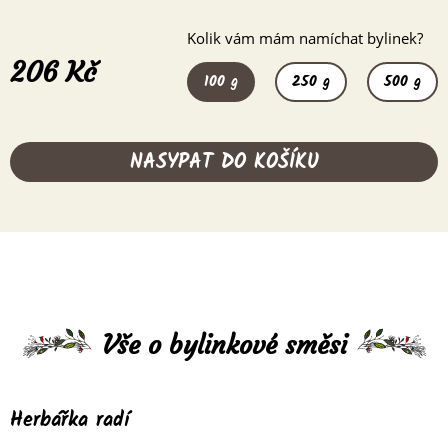
Kolik vám mám namíchat bylinek?
206 Kč
100 g
250 g
500 g
NASYPAT DO KOŠÍKU
Vše o bylinkové směsi
Herbářka radí