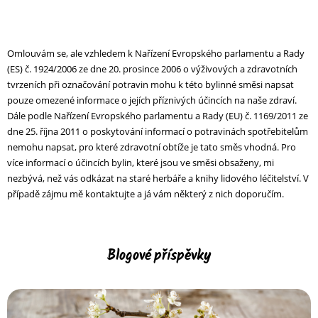
Omlouvám se, ale vzhledem k Nařízení Evropského parlamentu a Rady
(ES) č. 1924/2006 ze dne 20. prosince 2006 o výživových a zdravotních
tvrzeních při označování potravin mohu k této bylinné směsi napsat
pouze omezené informace o jejích příznivých účincích na naše zdraví.
Dále podle Nařízení Evropského parlamentu a Rady (EU) č. 1169/2011 ze
dne 25. října 2011 o poskytování informací o potravinách spotřebitelům
nemohu napsat, pro které zdravotní obtíže je tato směs vhodná. Pro
více informací o účincích bylin, které jsou ve směsi obsaženy, mi
nezbývá, než vás odkázat na staré herbáře a knihy lidového léčitelství. V
případě zájmu mě kontaktujte a já vám některý z nich doporučím.
Blogové příspěvky