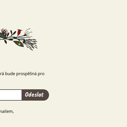
terá bude prospěšná pro
Odeslat
mailem,