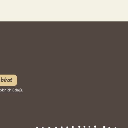
bírat
obních údajů
.