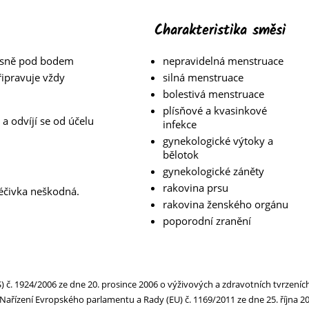
Charakteristika směsi
(těsně pod bodem
nepravidelná menstruace
řipravuje vždy
silná menstruace
bolestivá menstruace
plísňové a kvasinkové
a odvíjí se od účelu
infekce
gynekologické výtoky a
bělotok
gynekologické záněty
rakovina prsu
éčivka neškodná.
rakovina ženského orgánu
poporodní zranění
č. 1924/2006 ze dne 20. prosince 2006 o výživových a zdravotních tvrzeníc
e Nařízení Evropského parlamentu a Rady (EU) č. 1169/2011 ze dne 25. říjn