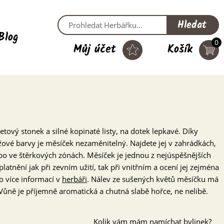
Hledat
Blog
0
Můj účet
Košík
tový stonek a silné kopinaté listy, na dotek lepkavé. Díky
vé barvy je měsíček nezaměnitelný. Najdete jej v zahrádkách,
bo ve štěrkových zónách. Měsíček je jednou z nejúspěšnějších
platnění jak při zevním užití, tak při vnitřním a ocení jej zejména
o více informací v
herbáři
. Nálev ze sušených květů měsíčku má
 Vůně je příjemně aromatická a chutná slabě hořce, ne nelibě.
Kolik vám mám namíchat bylinek?