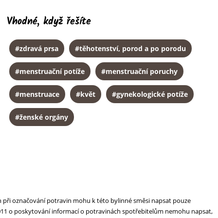
Vhodné, když řešíte
#zdravá prsa
#těhotenství, porod a po porodu
#menstruační potíže
#menstruační poruchy
#menstruace
#květ
#gynekologické potíže
#ženské orgány
h při označování potravin mohu k této bylinné směsi napsat pouze
a 2011 o poskytování informací o potravinách spotřebitelům nemohu napsat,