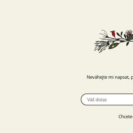
Neváhejte mi napsat, p
Chcete