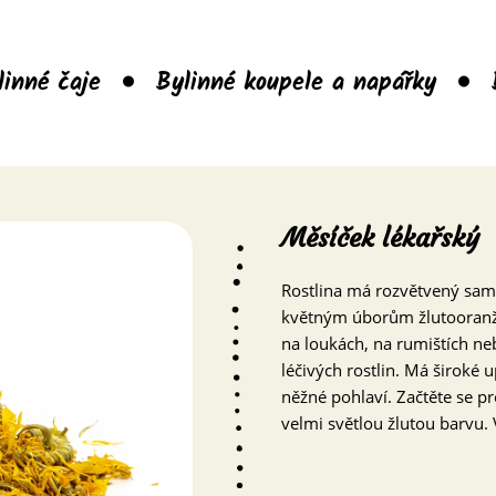
linné čaje
Bylinné koupele a napářky
Měsíček lékařský
Rostlina má rozvětvený same
květným úborům žlutooranžo
na loukách, na rumištích ne
léčivých rostlin. Má široké u
něžné pohlaví. Začtěte se pr
velmi světlou žlutou barvu.