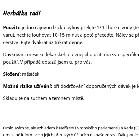
Herbářka radí
Použití:
jednu čajovou lžičku byliny přelijte 1/4 l horké vody 
varu), nechte louhovat 10-15 minut a poté přeceďte. Nálev se p
čerstvý. Pijte dvakrát až třikrát denně.
Dávkování měsíčku lékařského u vnějšího užití má svá specifika 
použití. V případě dotazů jsem tu pro vás.
Složení:
měsíček.
Možná rizika užívání:
při dodržování doporučených dávek je l
Skladujte na suchém a temném místě.
Omlouvám se, ale vzhledem k Nařízení Evropského parlamentu a Rady (ES) 
omezené informace o jejích příznivých účincích na naše zdraví. Dále podl