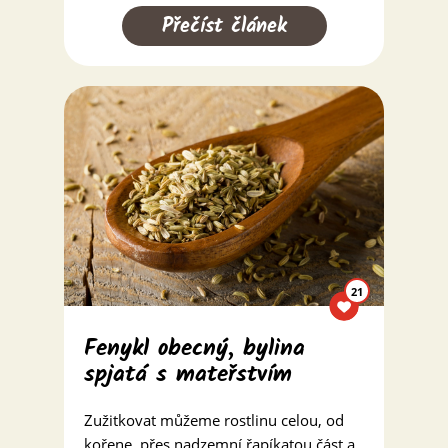
Přečíst článek
21
Fenykl obecný, bylina
spjatá s mateřstvím
Zužitkovat můžeme rostlinu celou, od
kořene, přes nadzemní řapíkatou část a