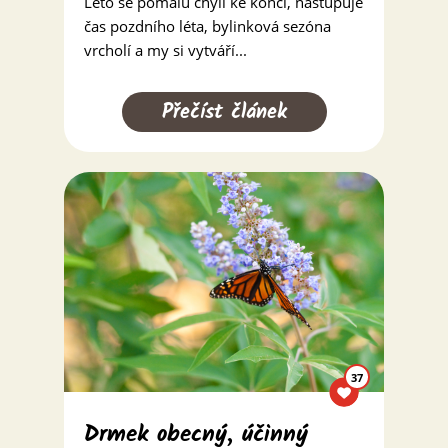
Léto se pomalu chýlí ke konci, nastupuje
čas pozdního léta, bylinková sezóna
vrcholí a my si vytváří...
Přečíst článek
37
Drmek obecný, účinný