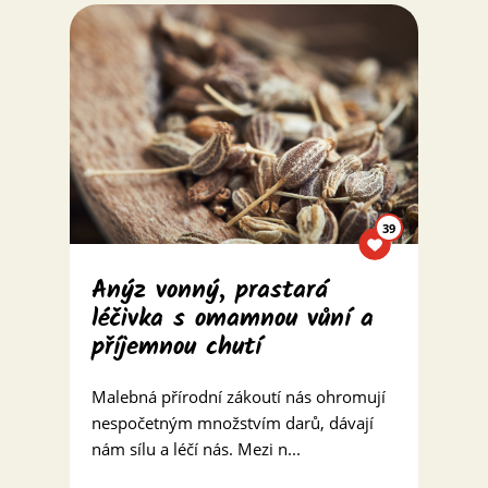
39
Anýz vonný, prastará
léčivka s omamnou vůní a
příjemnou chutí
Malebná přírodní zákoutí nás ohromují
nespočetným množstvím darů, dávají
nám sílu a léčí nás. Mezi n...